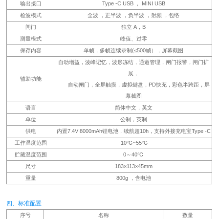
输出接口
Type -C USB ， MINI USB
检波模式
全波 ，正半波 ，负半波 ，射频 ，包络
闸门
独立 A，B
测量模式
峰值、过零
保存内容
单帧，多帧连续录制(≤500帧），屏幕截图
自动增益，波峰记忆，波形冻结，通道管理，闸门报警，闸门扩
展，
辅助功能
自动闸门，全屏触摸，虚拟键盘，PD快充，彩色半跨距，屏
幕截图
语言
简体中文，英文
单位
公制，英制
供电
内置7.4V 8000mAh锂电池，续航超10h，支持外接充电宝Type -C
工作温度范围
-10℃~55℃
贮藏温度范围
0～40℃
尺寸
183×113×45mm
重量
800g ，含电池
四、标准配置
序号
名称
数量