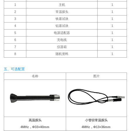
1
主机
1
2
常温探头
1
3
铁基试块
1
4
铝基试块
1
5
电源适配器
1
6
充电线
1
7
仪器箱
1
8
随机资料
1
五、可选配置
名称
图片
高温探头
小管径常温探头
4MHz，Φ33×40mm
4MHz，Φ13×36mm