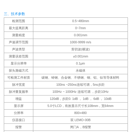
三、技术参数
检测范围
0.5~480mm
最大提离距离
0~7mm
测量精度
0.001mm
声速调节范围
1000-9999 m/s
声波类型
剪切波(横波)
测量误差范围
±0.001mm
显示分辨率
0.1μm
探头激磁方式
永磁体
可检测工件材质
碳钢、铸钢、合金钢、不锈钢、铜、铝、钛等导体材料
脉冲宽度
100ns ~250ns连续可调，5ns步距
脉冲重复频率
100Hz ~ 1000Hz 连续可调 ，步距10Hz
增益
120dB，步距0. 1dB ， 1dB ， 6dB ， 10dB
显示屏
5.0寸LCD，有效显示尺寸长108mm，宽64mm
分辨率
800×480
仪器接口
双 LEMO-00B
报警
闸门A ，B报警