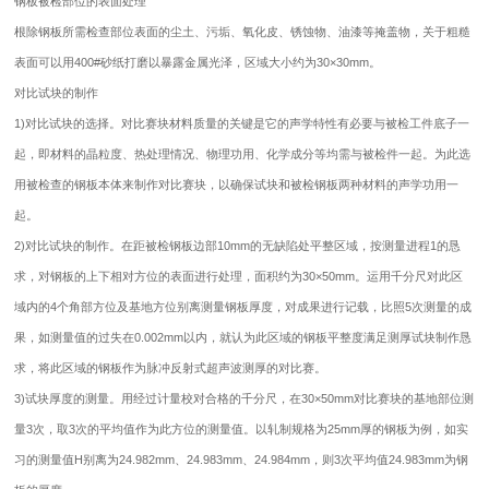
钢板被检部位的表面处理
根除钢板所需检查部位表面的尘土、污垢、氧化皮、锈蚀物、油漆等掩盖物，关于粗糙
表面可以用400#砂纸打磨以暴露金属光泽，区域大小约为30×30mm。
对比试块的制作
1)对比试块的选择。对比赛块材料质量的关键是它的声学特性有必要与被检工件底子一
起，即材料的晶粒度、热处理情况、物理功用、化学成分等均需与被检件一起。为此选
用被检查的钢板本体来制作对比赛块，以确保试块和被检钢板两种材料的声学功用一
起。
2)对比试块的制作。在距被检钢板边部10mm的无缺陷处平整区域，按测量进程1的恳
求，对钢板的上下相对方位的表面进行处理，面积约为30×50mm。运用千分尺对此区
域内的4个角部方位及基地方位别离测量钢板厚度，对成果进行记载，比照5次测量的成
果，如测量值的过失在0.002mm以内，就认为此区域的钢板平整度满足测厚试块制作恳
求，将此区域的钢板作为脉冲反射式超声波测厚的对比赛。
3)试块厚度的测量。用经过计量校对合格的千分尺，在30×50mm对比赛块的基地部位测
量3次，取3次的平均值作为此方位的测量值。以轧制规格为25mm厚的钢板为例，如实
习的测量值H别离为24.982mm、24.983mm、24.984mm，则3次平均值24.983mm为钢