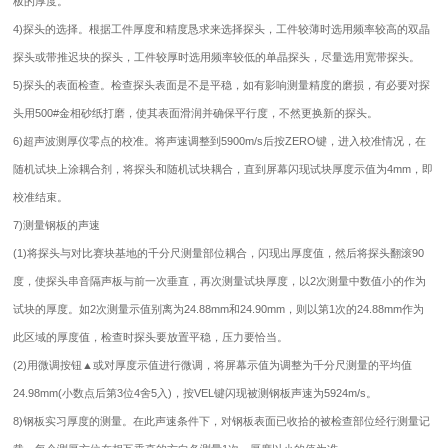
板的厚度。
4)探头的选择。根据工件厚度和精度恳求来选择探头，工件较薄时选用频率较高的双晶
探头或带推迟块的探头，工件较厚时选用频率较低的单晶探头，尽量选用宽带探头。
5)探头的表面检查。检查探头表面是不是平稳，如有影响测量精度的磨损，有必要对探
头用500#金相砂纸打磨，使其表面滑润并确保平行度，不然更换新的探头。
6)
超声波测厚仪
零点的校准。将声速调整到5900m/s后按ZERO键，进入校准情况，在
随机试块上涂耦合剂，将探头和随机试块耦合，直到屏幕闪现试块厚度示值为4mm，即
校准结束。
7)测量钢板的声速
(1)将探头与对比赛块基地的千分尺测量部位耦合，闪现出厚度值，然后将探头翻滚90
度，使探头串音隔声板与前一次垂直，再次测量试块厚度，以2次测量中数值小的作为
试块的厚度。如2次测量示值别离为24.88mm和24.90mm，则以第1次的24.88mm作为
此区域的厚度值，检查时探头要放置平稳，压力要恰当。
(2)用微调按钮▲或对厚度示值进行微调，将屏幕示值为调整为千分尺测量的平均值
24.98mm(小数点后第3位4舍5入)，按VEL键闪现被测钢板声速为5924m/s。
8)钢板实习厚度的测量。在此声速条件下，对钢板表面已收拾的被检查部位经行测量记