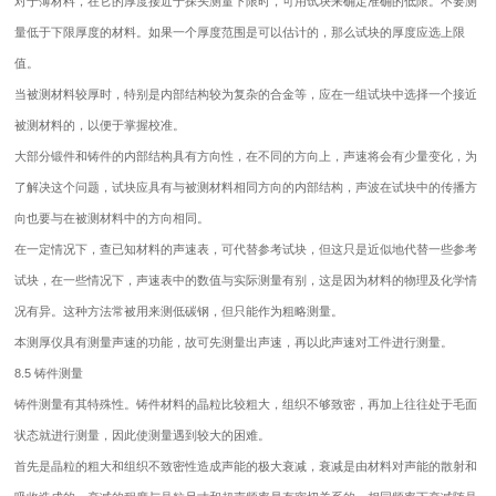
对于薄材料，在它的厚度接近于探头测量下限时，可用试块来确定准确的低限。不要测
量低于下限厚度的材料。如果一个厚度范围是可以估计的，那么试块的厚度应选上限
值。
当被测材料较厚时，特别是内部结构较为复杂的合金等，应在一组试块中选择一个接近
被测材料的，以便于掌握校准。
大部分锻件和铸件的内部结构具有方向性，在不同的方向上，声速将会有少量变化，为
了解决这个问题，试块应具有与被测材料相同方向的内部结构，声波在试块中的传播方
向也要与在被测材料中的方向相同。
在一定情况下，查已知材料的声速表，可代替参考试块，但这只是近似地代替一些参考
试块，在一些情况下，声速表中的数值与实际测量有别，这是因为材料的物理及化学情
况有异。这种方法常被用来测低碳钢，但只能作为粗略测量。
本
测厚仪
具有测量声速的功能，故可先测量出声速，再以此声速对工件进行测量。
8.5 铸件测量
铸件测量有其特殊性。铸件材料的晶粒比较粗大，组织不够致密，再加上往往处于毛面
状态就进行测量，因此使测量遇到较大的困难。
首先是晶粒的粗大和组织不致密性造成声能的极大衰减，衰减是由材料对声能的散射和