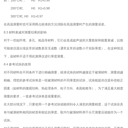
则：
100℃时，
H0
H1×0.99
200℃时,
H0
H1×0.98
300℃时,
H0
H1×0.97
在高温测量时也可采用两点校准的方法消除在高温测量时产生的测量误差。
8.3 材料衰减对测量结果的影响
对于一些如纤维、多孔、粗晶等材料，它们会造成超声波的大量散射和能量衰减，以致
可能使仪器出现反常的读数甚至无读数（通常反常的读数小于实际厚度）。在这种情况
下，该材料不适于用此
测厚仪
进行厚度测量。
8.4 参考试块的使用
对不同材料在不同条件下进行精确测量，校准试块的材料越接近于被测材料，测量就越
精确。理想的参考试块将是一组被测材料的不同厚度的试块，试块能提供仪器补偿校正
因素（如材料的微观结构、热处理条件、粒子方向、表面粗糙等）。为了满足最大精度
测量的要求，一套参考试块将是很重要的。
在大部分情况下，只要使用一个参考试块就能得到令人满意的测量精度，这个试块应具
有与被测材料相同的材质和相近的厚度。取均匀被测材料用千分尺测量后就能作为一个
试块。