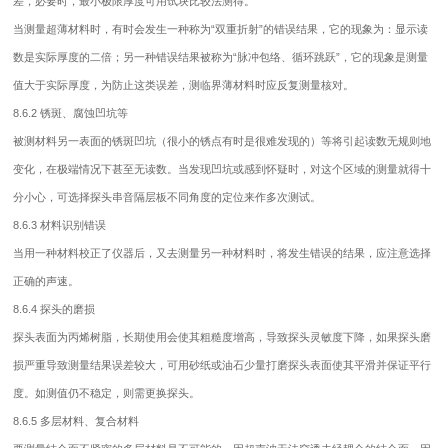
差，必要时，最小极限厚度可用试块比较法测得。
当测量超薄材料时，有时会发生一种称为“双重折射”的错误结果，它的现象为：显示读
数是实际厚度的二倍；另一种错误结果被称为“脉冲包络、循环跳跃”，它的现象是测量
值大于实际厚度，为防止这类误差，测临界薄材料时应反复测量核对。
8.6.2 锈斑、腐蚀凹坑等
被测材料另一表面的锈斑凹坑（很小的锈点有时是很难发现的）等将引起读数无规则地
变化，在极端情况下甚至无读数。当发现凹坑或感到怀疑时，对这个区域的测量就得十
分小心，可选择探头串音隔层板不同角度的定位来作多次测试。
8.6.3 材料识别错误
当用一种材料校正了仪器后，又去测量另一种材料时，将发生错误的结果，应注意选择
正确的声速。
8.6.4 探头的磨损
探头表面为丙烯树脂，长期使用会使其粗糙度增高，导致探头灵敏度下降，如果探头磨
损严重导致测量结果误差较大，可用砂纸或油石少量打磨探头表面使其平滑并保证平行
度。如测值仍不稳定，则需更换探头。
8.6.5 多层材料、复合材料