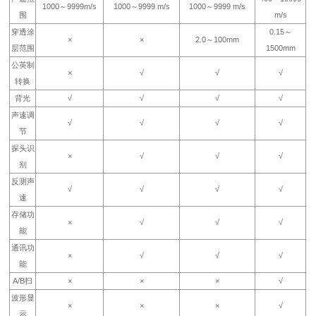
1000～9999m/s
1000～9999 m/s
1000～9999 m/s
围
m/s
穿透涂
0.15～
×
×
2.0～100mm
层范围
1500mm
公英制
×
√
√
√
转换
背光
√
√
√
√
声速调
√
√
√
√
节
探头识
×
√
√
√
别
反测声
√
√
√
√
速
存储功
×
√
√
√
能
通讯功
×
√
√
√
能
A/B扫
×
×
×
√
波形显
×
×
×
√
示