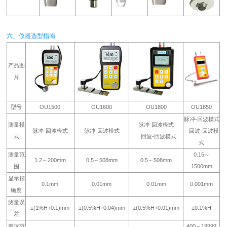
六、仪器选型指南
产品图
片
型号
OU1500
OU1600
OU1800
OU1850
脉冲-回波模式
测量模
脉冲-回波模式
脉冲-回波模式
脉冲-回波模式
回波-回波模
式
回波-回波模式
式
测量范
0.15～
1.2～200mm
0.5～508mm
0.5～508mm
围
1500mm
显示精
0.1mm
0.01mm
0.01mm
0.001mm
确度
测量误
±(1%H+0.1)mm
±(0.5%H+0.04)mm
±(0.5%H+0.01)mm
±0.1%H
差
声速范
400～19999