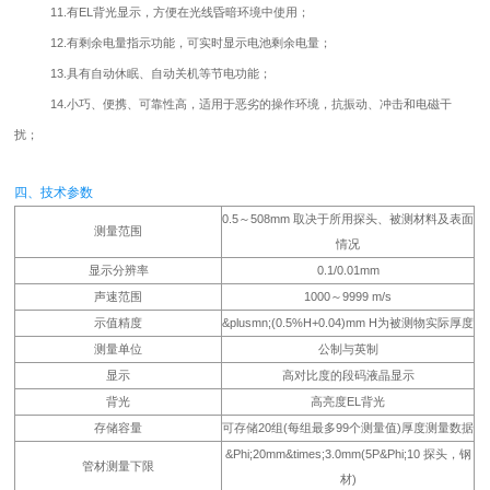
11.有EL背光显示，方便在光线昏暗环境中使用；
12.有剩余电量指示功能，可实时显示电池剩余电量；
13.具有自动休眠、自动关机等节电功能；
14.小巧、便携、可靠性高，适用于恶劣的操作环境，抗振动、冲击和电磁干
扰；
四、技术参数
0.5～508mm 取决于所用探头、被测材料及表面
测量范围
情况
显示分辨率
0.1/0.01mm
声速范围
1000～9999 m/s
示值精度
&plusmn;(0.5%H+0.04)mm H为被测物实际厚度
测量单位
公制与英制
显示
高对比度的段码液晶显示
背光
高亮度EL背光
存储容量
可存储20组(每组最多99个测量值)厚度测量数据
&Phi;20mm&times;3.0mm(5P&Phi;10 探头，钢
管材测量下限
材)