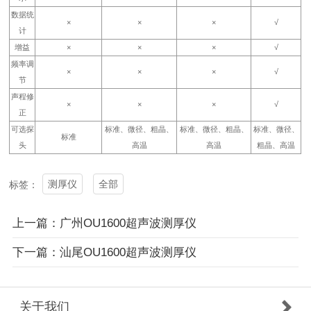
数据统
×
×
×
√
计
增益
×
×
×
√
频率调
×
×
×
√
节
声程修
×
×
×
√
正
可选探
标准、微径、粗晶、
标准、微径、粗晶、
标准、微径、
标准
头
高温
高温
粗晶、高温
测厚仪
全部
标签：
上一篇：广州OU1600超声波测厚仪
下一篇：汕尾OU1600超声波测厚仪
关于我们