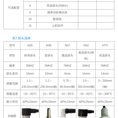
8
高温探头(5MHz)
可选配置
9
测厚仪阶梯试块
10
数据线
11
上机软件
表2 探头选择
型号
N05
N06
N07
N02
HT5
粗晶探头(铸
类型
标准探头
直探头
微晶探头
高温探头
铁)
频率
5MHZ
5MHZ
7MHZ
2MHZ
5MHZ
探头直径
10mm
10mm
6mm
14mm
14mm
1.2～
1.2～
0.75～
3.0～
3～200mm
测量范围
230.0mm(钢)
230.0mm(钢)
80.0mm(钢)
300.0mm(钢)
(钢)
测量温度
-10～50℃
-10～50℃
-10～50℃
-10～50℃
-10～300℃
最小管径
&Phi;20mm
&Phi;20mm
&Phi;15mm
&Phi;25mm
&Phi;25mm
实物图