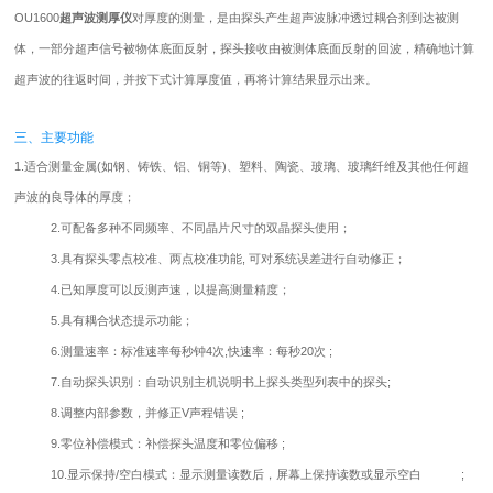
OU1600
超声波测厚仪
对厚度的测量，是由探头产生超声波脉冲透过耦合剂到达被测
体，一部分超声信号被物体底面反射，探头接收由被测体底面反射的回波，精确地计算
超声波的往返时间，并按下式计算厚度值，再将计算结果显示出来。
三、主要功能
1.适合测量金属(如钢、铸铁、铝、铜等)、塑料、陶瓷、玻璃、玻璃纤维及其他任何超
声波的良导体的厚度；
2.可配备多种不同频率、不同晶片尺寸的双晶探头使用；
3.具有探头零点校准、两点校准功能, 可对系统误差进行自动修正；
4.已知厚度可以反测声速，以提高测量精度；
5.具有耦合状态提示功能；
6.测量速率：标准速率每秒钟4次,快速率：每秒20次 ;
7.自动探头识别：自动识别主机说明书上探头类型列表中的探头;
8.调整内部参数，并修正V声程错误 ;
9.零位补偿模式：补偿探头温度和零位偏移 ;
10.显示保持/空白模式：显示测量读数后，屏幕上保持读数或显示空白 ;