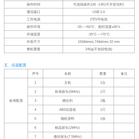
操作时间
可连续操作100 小时(不开背光时)
通讯接口
USB 2.0
工作电源
2节5号电池
操作环境
-20～+50℃、相对湿度≤90％
存储温度
-30℃～+70℃
外形尺寸
150&times;74&times;32 mm
整机重量
245g(不包括电池)
五、仪器配置
序号
名称
数量
备注
1
主机
1台
2
标准探头(5MHz)
1只
标准配置
3
耦合剂
1瓶
4
ABS仪器箱
1只
5
随机资料
1份
6
粗晶探头(2MHz)
7
微径探头(7.5MHz)