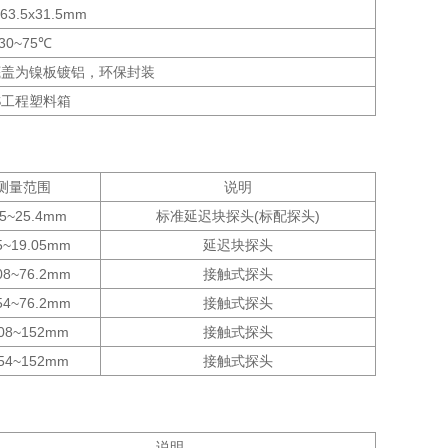
x63.5x31.5mm
-30~75℃
底盖为镍板镀铝，环保封装
S工程塑料箱
测量范围
说明
15~25.4mm
标准延迟块探头(标配探头)
5~19.05mm
延迟块探头
08~76.2mm
接触式探头
54~76.2mm
接触式探头
508~152mm
接触式探头
254~152mm
接触式探头
说明