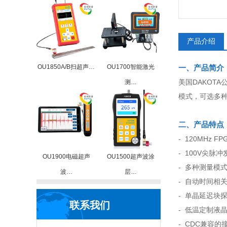
产品介绍
OU1850A/B扫超声…
OU1700智能激光
一、产品简介
美国DAKOT
测…
模式，可选多
二、产品特点
- 120MHz 
- 100V尖脉
OU1900电磁超声
OU1500超声波涂
- 多种测量模
波…
层…
- 自动时间相关
- 单晶延迟块探
联系我们
- 低温定制液晶
- CDC兼容的