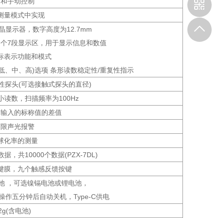
动和手动控制
测量模式中实现
晶显示器，数字高度为12.7mm
一 个7段显示区，用于显示信息和数值
标表示功能和模式
(低、中、高)选项 条形读数稳定性/重复性指示
性探头(可选接触式探头的直径)
读数，扫描频率为100Hz
和输入的标称值的差值
下限声光报警
球化率的测量
据，共10000个数据(PZX-7DL)
键膜，九个触感反馈按键
池 ，可选镍镉电池或锂电池，
分钟后自动关机，Type-C供电
2g(含电池)