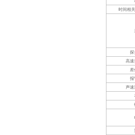
时间相关增
探
高速
差
报
声速