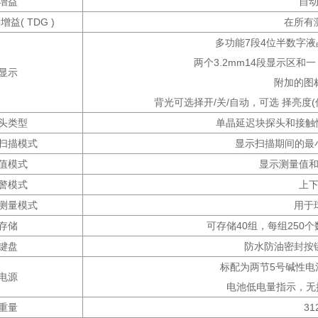
增益
自
益( TDG )
在所有
多功能7段4位半数字液
两个3.2mm14段显示区和
显示
附加的图
背光可选择开/关/自动，可选 择亮度
头类型
单晶延迟块探头和接触
扫描模式
显示扫描期间的最小
值模式
显示测量值
警模式
上
测量模式
用于
存储
可存储40组，每组250个数
键盘
防水防油密封按
标配为两节5号碱性电
电源
电池低电量指示，无操作五
重量
31