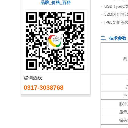
品牌_价格_百科
- USB Type
- 32M闪存内
- IP65防护等
三、技术参数
测
咨询热线
0317-3038768
声
脉冲
显示
探头