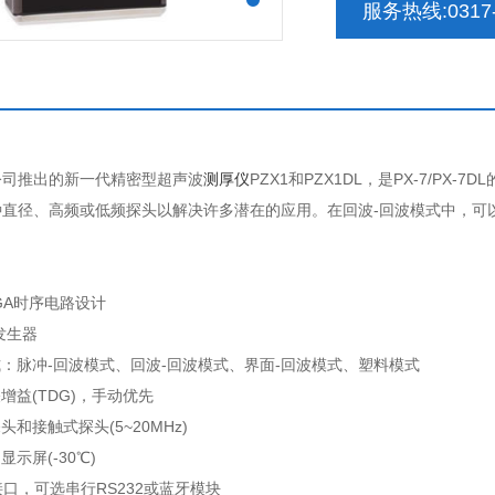
服务热线:0317-
A公司推出的新一代精密型超声波
测厚仪
PZX1和PZX1DL，是PX-7/P
种直径、高频或低频探头以解决许多潜在的应用。在回波-回波模式中，可
FPGA时序电路设计
冲发生器
式：脉冲-回波模式、回波-回波模式、界面-回波模式、塑料模式
增益(TDG)，手动优先
头和接触式探头(5~20MHz)
显示屏(-30℃)
接口，可选串行RS232或蓝牙模块